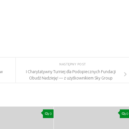
NASTĘPNY POST
ów
I Charytatywny Turniej dla Podopiecznych Fundacji
Obudź Nadzieję! — z użytkownikiem Sky Group
0
0