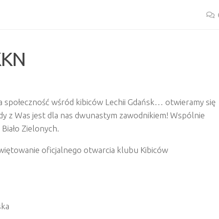
KKN
 społeczność wśród kibiców Lechii Gdańsk… otwieramy się
żdy z Was jest dla nas dwunastym zawodnikiem! Wspólnie
 Biało Zielonych.
świętowanie oficjalnego otwarcia klubu Kibiców
ska