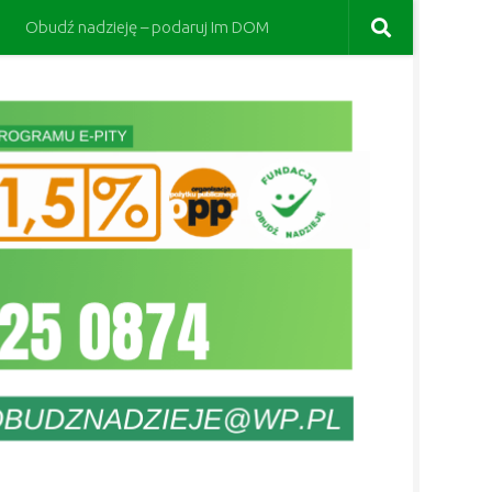
Obudź nadzieję – podaruj Im DOM