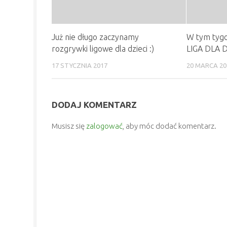
Już nie długo zaczynamy
W tym tyg
rozgrywki ligowe dla dzieci :)
LIGA DLA DZ
17 STYCZNIA 2017
20 MARCA 20
DODAJ KOMENTARZ
Musisz się
zalogować
, aby móc dodać komentarz.