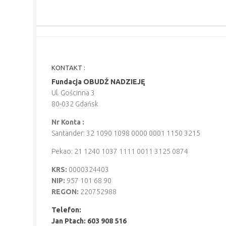
KONTAKT :
Fundacja OBUDŹ NADZIEJĘ
Ul. Gościnna 3
80-032 Gdańsk
Nr Konta :
Santander: 32 1090 1098 0000 0001 1150 3215
Pekao: 21 1240 1037 1111 0011 3125 0874
KRS:
0000324403
NIP:
957 101 68 90
REGON:
220752988
Telefon:
Jan Ptach: 603 908 516