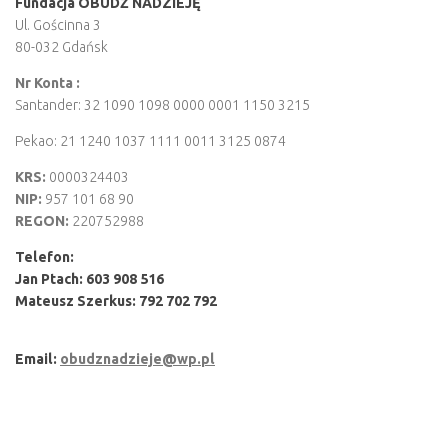
Fundacja OBUDŹ NADZIEJĘ
Ul. Gościnna 3
80-032 Gdańsk
Nr Konta :
Santander: 32 1090 1098 0000 0001 1150 3215
Pekao: 21 1240 1037 1111 0011 3125 0874
KRS:
0000324403
NIP:
957 101 68 90
REGON:
220752988
Telefon:
Jan Ptach: 603 908 516
Mateusz Szerkus:
792 702 792
Email:
obudznadzieje@wp.pl