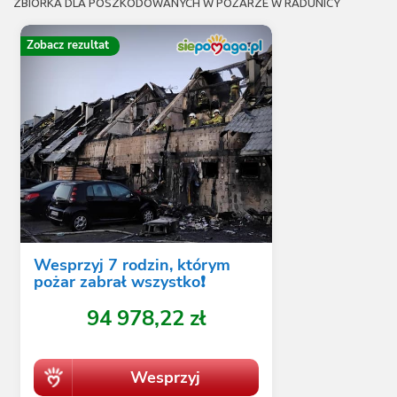
ZBIÓRKA DLA POSZKODOWANYCH W POŻARZE W RADUNICY