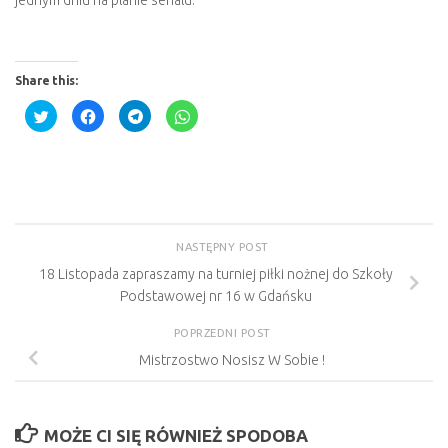
Share this:
Click
Click
Click
Click
to
to
to
to
share
share
share
share
on
on
on
on
Twitter
Facebook
Telegram
WhatsApp
(Opens
(Opens
(Opens
(Opens
in
in
in
in
new
new
new
new
window)
window)
window)
window)
NASTĘPNY POST
18 Listopada zapraszamy na turniej piłki nożnej do Szkoły
Podstawowej nr 16 w Gdańsku
POPRZEDNI POST
Mistrzostwo Nosisz W Sobie !
MOŻE CI SIĘ RÓWNIEŻ SPODOBA