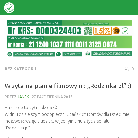
Skip to content
BEZ KATEGORII
0
Wizyta na planie filmowym : „Rodzinka pl” :)
PRZEZ
JANEK
·
27 PAŹDZIERNIKA 2017
Ahhhh co to był na dzień
😉
W dniu dzisiejszym podopieczni Gdańskich Domów dla Dzieci mieli
możliwość wzięcia udziału w jednym dniu z życia serialu
”Rodzinka.pl”