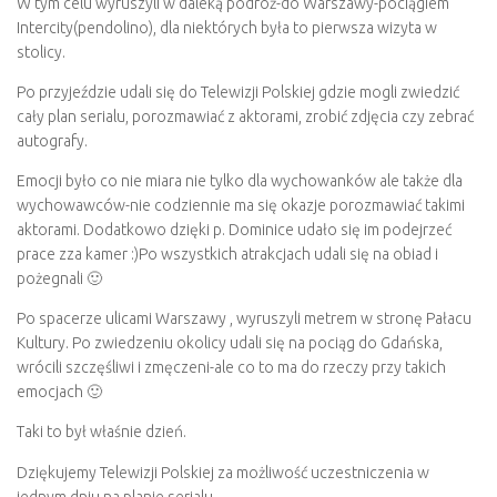
W tym celu wyruszyli w daleką podróż-do Warszawy-pociągiem
Intercity(pendolino), dla niektórych była to pierwsza wizyta w
stolicy.
Po przyjeździe udali się do Telewizji Polskiej gdzie mogli zwiedzić
cały plan serialu, porozmawiać z aktorami, zrobić zdjęcia czy zebrać
autografy.
Emocji było co nie miara nie tylko dla wychowanków ale także dla
wychowawców-nie codziennie ma się okazje porozmawiać takimi
aktorami. Dodatkowo dzięki p. Dominice udało się im podejrzeć
prace zza kamer :)Po wszystkich atrakcjach udali się na obiad i
pożegnali 🙂
Po spacerze ulicami Warszawy , wyruszyli metrem w stronę Pałacu
Kultury. Po zwiedzeniu okolicy udali się na pociąg do Gdańska,
wrócili szczęśliwi i zmęczeni-ale co to ma do rzeczy przy takich
emocjach 🙂
Taki to był właśnie dzień.
Dziękujemy Telewizji Polskiej za możliwość uczestniczenia w
jednym dniu na planie serialu.