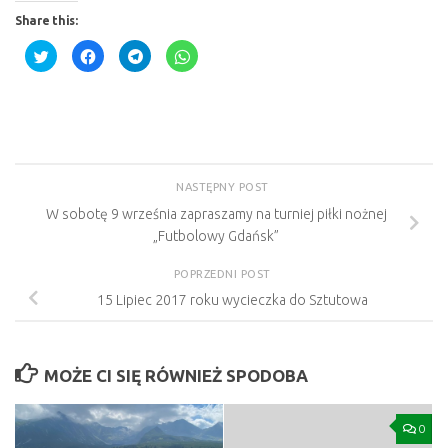
Share this:
Click
Click
Click
Click
to
to
to
to
share
share
share
share
on
on
on
on
Twitter
Facebook
Telegram
WhatsApp
(Opens
(Opens
(Opens
(Opens
in
in
in
in
new
new
new
new
window)
window)
window)
window)
NASTĘPNY POST
W sobotę 9 września zapraszamy na turniej piłki nożnej
„Futbolowy Gdańsk”
POPRZEDNI POST
15 Lipiec 2017 roku wycieczka do Sztutowa
MOŻE CI SIĘ RÓWNIEŻ SPODOBA
0