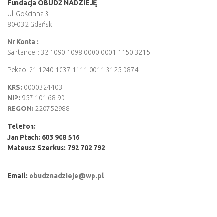
Fundacja OBUDŹ NADZIEJĘ
Ul. Gościnna 3
80-032 Gdańsk
Nr Konta :
Santander: 32 1090 1098 0000 0001 1150 3215
Pekao: 21 1240 1037 1111 0011 3125 0874
KRS:
0000324403
NIP:
957 101 68 90
REGON:
220752988
Telefon:
Jan Ptach: 603 908 516
Mateusz Szerkus:
792 702 792
Email:
obudznadzieje@wp.pl