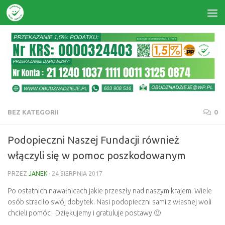
Skip to content
BEZ KATEGORII
0
Podopieczni Naszej Fundacji również
włączyli się w pomoc poszkodowanym
PRZEZ
JANEK
·
24 SIERPNIA 2017
Po ostatnich nawałnicach jakie przeszły nad naszym krajem. Wiele
osób straciło swój dobytek. Nasi podopieczni sami z własnej woli
chcieli pomóc . Dziękujemy i gratuluje postawy 🙂