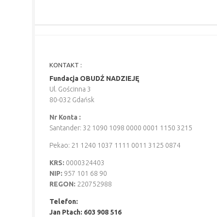
KONTAKT :
Fundacja OBUDŹ NADZIEJĘ
Ul. Gościnna 3
80-032 Gdańsk
Nr Konta :
Santander: 32 1090 1098 0000 0001 1150 3215
Pekao: 21 1240 1037 1111 0011 3125 0874
KRS:
0000324403
NIP:
957 101 68 90
REGON:
220752988
Telefon:
Jan Ptach: 603 908 516