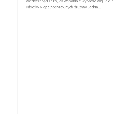
wdzięczności za to, jak wspaniale wypadła wigilia dla
Kibiców Niepełnosprawnych drużyny Lechia...