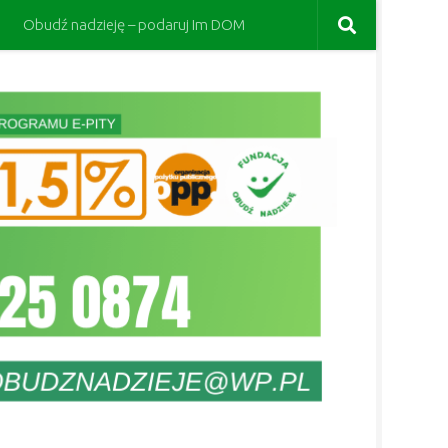
Obudź nadzieję – podaruj Im DOM