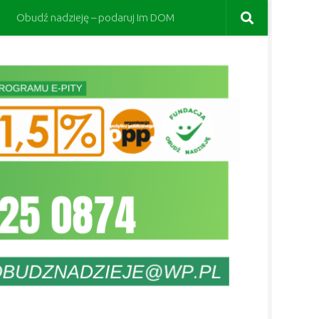
Obudź nadzieję – podaruj Im DOM