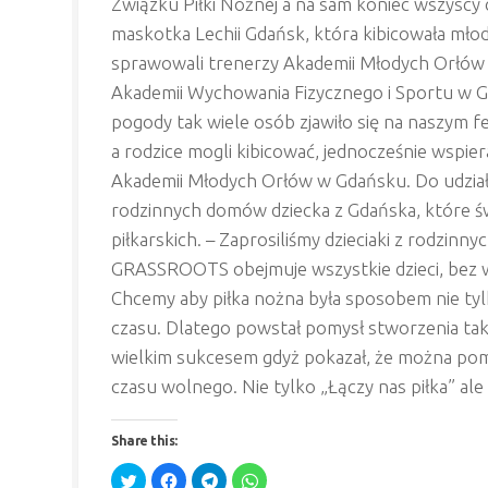
Związku Piłki Nożnej a na sam koniec wszyscy c
maskotka Lechii Gdańsk, która kibicowała mło
sprawowali trenerzy Akademii Młodych Orłów w
Akademii Wychowania Fizycznego i Sportu w Gd
pogody tak wiele osób zjawiło się na naszym fe
a rodzice mogli kibicować, jednocześnie wspier
Akademii Młodych Orłów w Gdańsku. Do udziału
rodzinnych domów dziecka z Gdańska, które św
piłkarskich. – Zaprosiliśmy dzieciaki z rodzinn
GRASSROOTS obejmuje wszystkie dzieci, bez wy
Chcemy aby piłka nożna była sposobem nie tyl
czasu. Dlatego powstał pomysł stworzenia taki
wielkim sukcesem gdyż pokazał, że można po
czasu wolnego. Nie tylko „Łączy nas piłka” al
Share this:
Click
Click
Click
Click