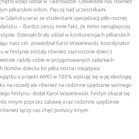
hętni wzięli udział w Talentiadzie. Odwiedziła nas również
dym piłkarskim orłom. Pieczę nad uczestnikami
 Gdańsku wraz ze studentami specjalizacji piłki nożnej
ańsku. – Bardzo cieszy mnie fakt, że mimo nienajlepszej
stynie. Dzieciaki brały udział w konkurencjach piłkarskich
ając nasz cel- powiedział Karol Wasielewski, koordynator
 w festynie zostały również zaproszone dzieci z
ietnie radziły sobie w przygotowanych zadaniach
ych domów dziecka bo piłka nożna i inicjatywa
jątku a projekt AMO w 100% wpisuję się w jej ideologię.
ko na rozwój ale również na rodzinne spędzanie wolnego
ego festynu- dodał Karol Wasielewski. Festyn okazał się
móc innym poprzez zabawę oraz rodzinne spędzenie
e również łączy nas chęć pomocy innym.