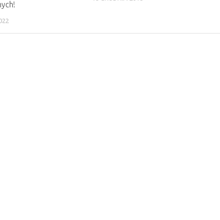
ych!
022