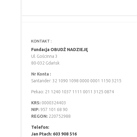
KONTAKT :
Fundacja OBUDŹ NADZIEJĘ
Ul. Gościnna 3
80-032 Gdańsk
Nr Konta :
Santander: 32 1090 1098 0000 0001 1150 3215
Pekao: 21 1240 1037 1111 0011 3125 0874
KRS:
0000324403
NIP:
957 101 68 90
REGON:
220752988
Telefon:
Jan Ptach: 603 908 516