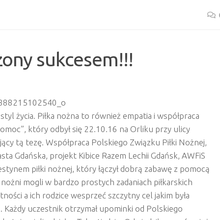
ony sukcesem!!!
 styl życia. Piłka nożna to również empatia i współpraca
omoc”, który odbył się 22.10.16 na Orliku przy ulicy
jący tą tezę. Współpraca Polskiego Związku Piłki Nożnej,
sta Gdańska, projekt Kibice Razem Lechii Gdańsk, AWFiS
tynem piłki nożnej, który łączył dobrą zabawę z pomocą
e nożni mogli w bardzo prostych zadaniach piłkarskich
ności a ich rodzice wesprzeć szczytny cel jakim była
ę”. Każdy uczestnik otrzymał upominki od Polskiego