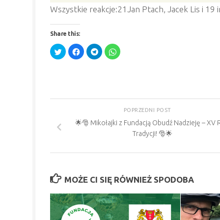
Wszystkie reakcje:21Jan Ptach, Jacek Lis i 1
Share this:
Click
Click
Click
Click
to
to
to
to
share
share
share
share
on
on
on
on
Twitter
Facebook
Telegram
WhatsApp
(Opens
(Opens
(Opens
(Opens
in
in
in
in
new
new
new
new
window)
window)
window)
window)
POPRZEDNI POST
🌟🎅 Mikołajki z Fundacją Obudź Nadzieję – XV 
Tradycji! 🎅🌟
MOŻE CI SIĘ RÓWNIEŻ SPODOBA