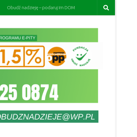
Obudź nadzieję – podaruj Im DOM