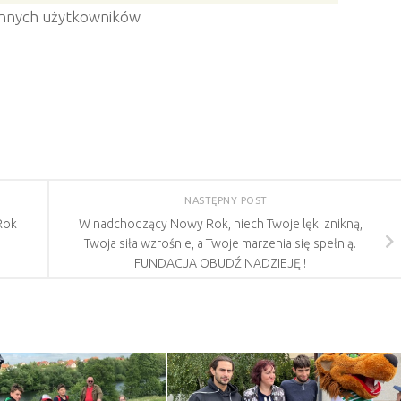
9 innych użytkowników
NASTĘPNY POST
Rok
W nadchodzący Nowy Rok, niech Twoje lęki znikną,
Twoja siła wzrośnie, a Twoje marzenia się spełnią.
FUNDACJA OBUDŹ NADZIEJĘ !