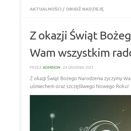
AKTUALNOŚCI
/
OBUDŹ NADZIEJĘ
Z okazji Świąt Boże
Wam wszystkim rado
PRZEZ
ADMINON
·
24 GRUDNIA 2023
Z okazji Świąt Bożego Narodzenia życzymy Wa
uśmiechem oraz szczęśliwego Nowego Roku!