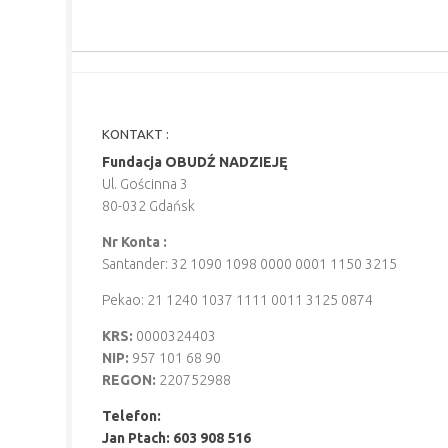
KONTAKT :
Fundacja OBUDŹ NADZIEJĘ
Ul. Gościnna 3
80-032 Gdańsk
Nr Konta :
Santander: 32 1090 1098 0000 0001 1150 3215
Pekao: 21 1240 1037 1111 0011 3125 0874
KRS:
0000324403
NIP:
957 101 68 90
REGON:
220752988
Telefon:
Jan Ptach: 603 908 516