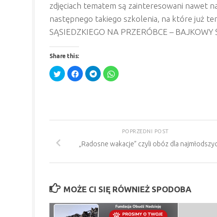
zdjęciach tematem są zainteresowani nawet na
następnego takiego szkolenia, na które już 
SĄSIEDZKIEGO NA PRZERÓBCE – BAJKOW
Share this:
Click
Click
Click
Click
to
to
to
to
share
share
share
share
on
on
on
on
Twitter
Facebook
Telegram
WhatsApp
(Opens
(Opens
(Opens
(Opens
in
in
in
in
new
new
new
new
window)
window)
window)
window)
POPRZEDNI POST
„Radosne wakacje” czyli obóz dla najmłodszy
MOŻE CI SIĘ RÓWNIEŻ SPODOBA