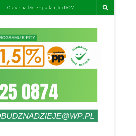
Obudź nadzieję – podaruj Im DOM