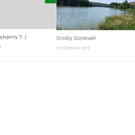
ękujemy !!! :)
Drodzy Uczniowie!
9
19 CZERWCA 2019