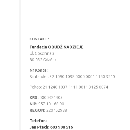
KONTAKT :
Fundacja OBUDŹ NADZIEJĘ
Ul. Gościnna 3
80-032 Gdańsk
Nr Konta :
Santander: 32 1090 1098 0000 0001 1150 3215
Pekao: 21 1240 1037 1111 0011 3125 0874
KRS:
0000324403
NIP:
957 101 68 90
REGON:
220752988
Telefon:
Jan Ptach: 603 908 516