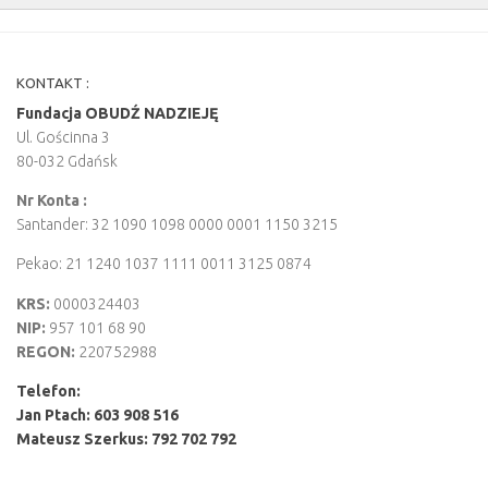
KONTAKT :
Fundacja OBUDŹ NADZIEJĘ
Ul. Gościnna 3
80-032 Gdańsk
Nr Konta :
Santander: 32 1090 1098 0000 0001 1150 3215
Pekao: 21 1240 1037 1111 0011 3125 0874
KRS:
0000324403
NIP:
957 101 68 90
REGON:
220752988
Telefon:
Jan Ptach: 603 908 516
Mateusz Szerkus:
792 702 792