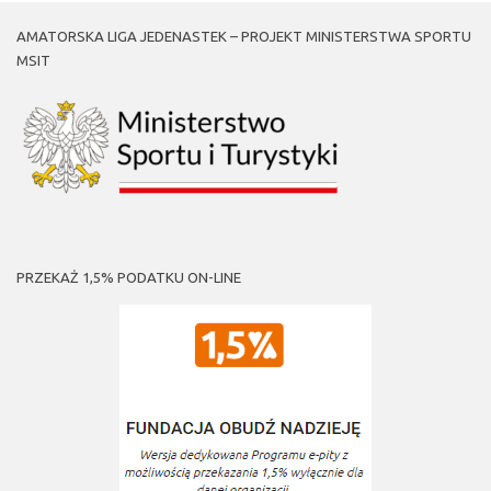
new
new
new
new
window)
window)
window)
window)
AMATORSKA LIGA JEDENASTEK – PROJEKT MINISTERSTWA SPORTU
MSIT
PRZEKAŻ 1,5% PODATKU ON-LINE