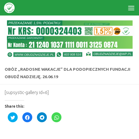
Skip to content
OBÓZ „RADOSNE WAKACJE” DLA PODOPIECZNYCH FUNDACJI
OBUDŹ NADZIEJĘ. 26.06.19
[supsystic-gallery id=6]
Share this:
Click
Click
Click
Click
to
to
to
to
share
share
share
share
on
on
on
on
Twitter
Facebook
Telegram
WhatsApp
(Opens
(Opens
(Opens
(Opens
in
in
in
in