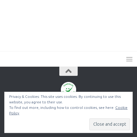
Privacy & Cookies: This site uses cookies. By continuing to use this
website, you agree to their use.
Fundacja Obudź Nadzieję © 2026. Wszelkie prawa zastrzeżone
To find out more, including how to control cookies, see here:
Cookie
Policy